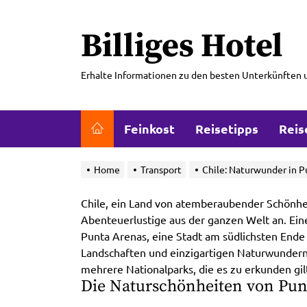
Skip
to
Billiges Hotel
the
content
Erhalte Informationen zu den besten Unterkünften 
Feinkost
Reisetipps
Reis
Home
Transport
Chile: Naturwunder in P
Chile, ein Land von atemberaubender Schönhei
Abenteuerlustige aus der ganzen Welt an. Eines
Punta Arenas, eine Stadt am südlichsten End
Landschaften und einzigartigen Naturwundern 
mehrere Nationalparks, die es zu erkunden gil
Die Naturschönheiten von Pun