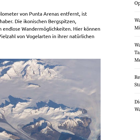
Op
ilometer von Punta Arenas entfernt, ist
Wa
haber. Die ikonischen Bergspitzen,
Mö
n endlose Wandermöglichkeiten. Hier können
elzahl von Vogelarten in ihrer natürlichen
Wa
Ta
Me
Re
St
Di
Wa