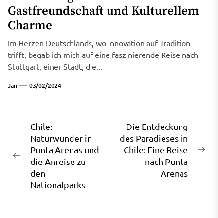
Gastfreundschaft und Kulturellem
Charme
Im Herzen Deutschlands, wo Innovation auf Tradition
trifft, begab ich mich auf eine faszinierende Reise nach
Stuttgart, einer Stadt, die...
Jan
03/02/2024
Beitragsnavigation
Chile:
Die Entdeckung
Naturwunder in
des Paradieses in
Punta Arenas und
Chile: Eine Reise
Ne
Previous
die Anreise zu
nach Punta
pos
post:
den
Arenas
Nationalparks