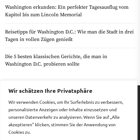
Washington erkunden: Ein perfekter Tagesausflug vom
Kapitol bis zum Lincoln Memorial
Reisetipps für Washington D.C.: Wie man die Stadt in drei
Tagen in vollen Zügen genießt
Die 5 besten klassischen Gerichte, die man in
Washington D.C. probieren sollte
Wir schätzen Ihre Privatsphäre
Wir verwenden Cookies, um Ihr Surferlebnis zu verbessern,
Impressum
|
Datenschutz
personalisierte Anzeigen oder Inhalte einzusetzen und
unseren Datenverkehr zu analysieren. Wenn Sie auf „Alle
akzeptieren" klicken, stimmen Sie der Anwendung von
Copyright © 2026
Billiges Hotel.
All rights reserved.
Cookies zu.
Theme: Revista By
Themeinwp.
Powered by
WordPress.