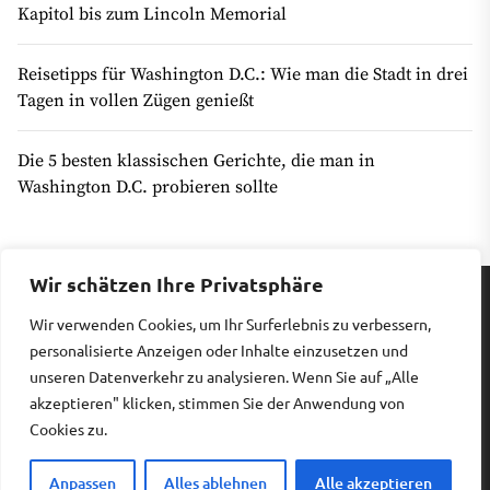
Kapitol bis zum Lincoln Memorial
Reisetipps für Washington D.C.: Wie man die Stadt in drei
Tagen in vollen Zügen genießt
Die 5 besten klassischen Gerichte, die man in
Washington D.C. probieren sollte
Wir schätzen Ihre Privatsphäre
Wir verwenden Cookies, um Ihr Surferlebnis zu verbessern,
Impressum
|
Datenschutz
personalisierte Anzeigen oder Inhalte einzusetzen und
unseren Datenverkehr zu analysieren. Wenn Sie auf „Alle
akzeptieren" klicken, stimmen Sie der Anwendung von
Copyright © 2026
Billiges Hotel.
All rights reserved.
Cookies zu.
Theme: Revista By
Themeinwp.
Powered by
WordPress.
Anpassen
Alles ablehnen
Alle akzeptieren