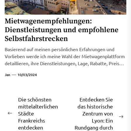
Mietwagenempfehlungen:
Dienstleistungen und empfohlene
Selbstfahrstrecken
Basierend auf meinen persönlichen Erfahrungen und
Vorlieben werde ich meine Wahl der Mietwagenplattform
detaillieren, ihre Dienstleistungen, Lage, Rabatte, Preise,
Empfehlungsindex...
Jan
10/03/2024
Beitragsnavigation
Die schönsten
Entdecken Sie
mittelalterlichen
das historische
Städte
Zentrum von
Previous
Ne
Frankreichs
Lyon: Ein
post:
pos
entdecken
Rundgang durch