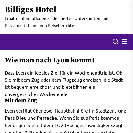
Skip
Billiges Hotel
to
the
Erhalte Informationen zu den besten Unterkünften und
content
Restaurants in meinen Reiseberichten.
Men
Search
Wie man nach Lyon kommt
Dass Lyon ein ideales Ziel für ein Wochenendtrip ist. Ob
Sie mit dem Zug oder dem Flugzeug anreisen, die Stadt
ist bequem erreichbar und bietet Ihnen ein
unvergessliches Wochenende.
Mit dem Zug
Lyon verfügt über zwei Hauptbahnhöfe im Stadtzentrum:
Part-Dieu
und
Perrache
. Wenn Sie aus Paris kommen,
benötigen Sie mit dem TGV (Hochgeschwindigkeitszug)
nur etwa 2 Stunden, da alle 30 Minuten ein Zug fährt –