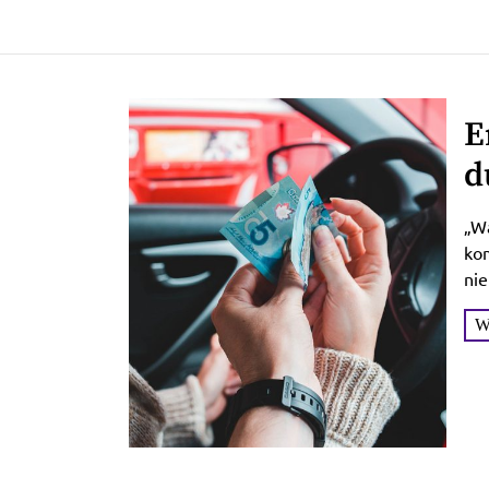
E
d
g
„W
ko
nie
Tou
W