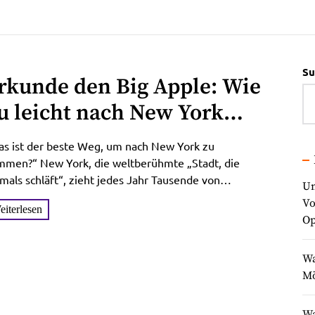
Su
rkunde den Big Apple: Wie
u leicht nach New York
elangst
as ist der beste Weg, um nach New York zu
mmen?“ New York, die weltberühmte „Stadt, die
mals schläft“, zieht jedes Jahr Tausende von
Un
risten...
Vo
eiterlesen
Op
Wa
Mö
Wa