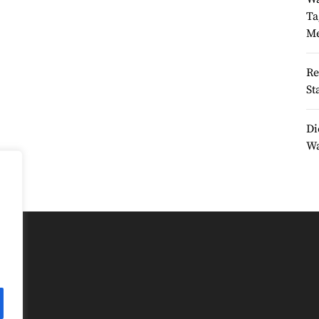
Ta
Me
Re
St
Di
Wa