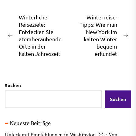
Beitragsnavigation
Winterliche
Winterreise-
Reiseziele:
Tipps: Wie man
Entdecken Sie
New York im
Previous
Ne
atemberaubende
kalten Winter
post:
pos
Orte in der
bequem
kalten Jahreszeit
erkundet
Suchen
Suchen
Neueste Beiträge
Unterkunft Empfehlungen in Washington D.C.: Von