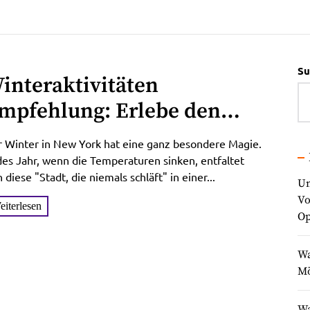
Su
interaktivitäten
mpfehlung: Erlebe den
inzigartigen Charme von
 Winter in New York hat eine ganz besondere Magie.
ew York in der kalten
es Jahr, wenn die Temperaturen sinken, entfaltet
h diese "Stadt, die niemals schläft" in einer...
ahreszeit
Un
Vo
eiterlesen
Op
Wa
Mö
Wa