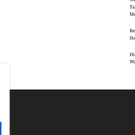
Ta
Me
Re
St
Di
Wa