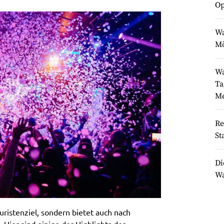
Op
Wa
Mö
Wa
Ta
Me
Re
St
Di
Wa
ouristenziel, sondern bietet auch nach