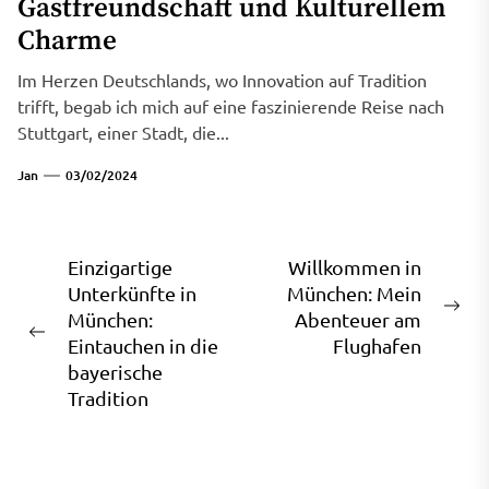
Gastfreundschaft und Kulturellem
Charme
Im Herzen Deutschlands, wo Innovation auf Tradition
trifft, begab ich mich auf eine faszinierende Reise nach
Stuttgart, einer Stadt, die...
Jan
03/02/2024
Beitragsnavigation
Einzigartige
Willkommen in
Unterkünfte in
München: Mein
Ne
München:
Abenteuer am
Previous
pos
Eintauchen in die
Flughafen
post:
bayerische
Tradition