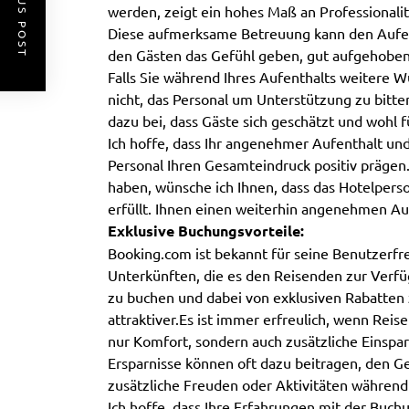
PREVIOUS POST
werden, zeigt ein hohes Maß an Professionali
Diese aufmerksame Betreuung kann den Aufe
den Gästen das Gefühl geben, gut aufgehoben 
Falls Sie während Ihres Aufenthalts weitere 
nicht, das Personal um Unterstützung zu bitte
dazu bei, dass Gäste sich geschätzt und wohl f
Ich hoffe, dass Ihr angenehmer Aufenthalt und
Personal Ihren Gesamteindruck positiv prägen.
haben, wünsche ich Ihnen, dass das Hotelper
erfüllt. Ihnen einen weiterhin angenehmen Au
Exklusive Buchungsvorteile:
Booking.com ist bekannt für seine Benutzerfre
Unterkünften, die es den Reisenden zur Verfüg
zu buchen und dabei von exklusiven Rabatten 
attraktiver.Es ist immer erfreulich, wenn Rei
nur Komfort, sondern auch zusätzliche Einspa
Ersparnisse können oft dazu beitragen, den G
zusätzliche Freuden oder Aktivitäten während
Ich hoffe, dass Ihre Erfahrungen mit der Buc