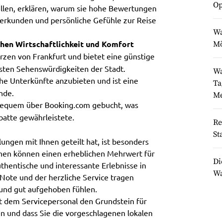
Op
ellen, erklären, warum sie hohe Bewertungen
erkunden und persönliche Gefühle zur Reise
Wa
chen Wirtschaftlichkeit und Komfort
Mö
rzen von Frankfurt und bietet eine günstige
sten Sehenswürdigkeiten der Stadt.
Wa
iche Unterkünfte anzubieten und ist eine
Ta
nde.
Me
equem über Booking.com gebucht, was
batte gewährleistete.
Re
St
ungen mit Ihnen geteilt hat, ist besonders
chen können einen erheblichen Mehrwert für
Di
authentische und interessante Erlebnisse in
Wa
ote und der herzliche Service tragen
 und gut aufgehoben fühlen.
it dem Servicepersonal den Grundstein für
 und dass Sie die vorgeschlagenen lokalen