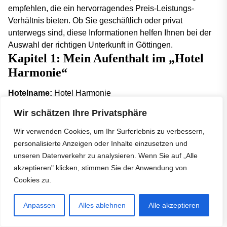
empfehlen, die ein hervorragendes Preis-Leistungs-
Verhältnis bieten. Ob Sie geschäftlich oder privat
unterwegs sind, diese Informationen helfen Ihnen bei der
Auswahl der richtigen Unterkunft in Göttingen.
Kapitel 1: Mein Aufenthalt im „Hotel
Harmonie“
Hotelname:
Hotel Harmonie
Adresse:
Kurze Geismarstraße 16, 37073 Göttingen
Wir schätzen Ihre Privatsphäre
Preisspanne:
80-120 Euro pro Nacht (abhängig von
Zimmerkategorie und Saison)
Wir verwenden Cookies, um Ihr Surferlebnis zu verbessern,
Vorzüge:
Kostenloses Frühstück, kostenfreies WLAN,
personalisierte Anzeigen oder Inhalte einzusetzen und
kostenfreies Parken
unseren Datenverkehr zu analysieren. Wenn Sie auf „Alle
Empfehlungsbewertung:
★★★★☆
akzeptieren" klicken, stimmen Sie der Anwendung von
Anreise und Check-In
Cookies zu.
Meine Reise begann am Flughafen Hannover, von wo aus
Anpassen
Alles ablehnen
Alle akzeptieren
ich mit dem Zug nach Göttingen fuhr. Die Zugverbindung
von Hannover nach Göttingen ist hervorragend und