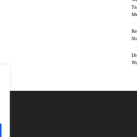
Ta
Me
Re
St
Di
Wa