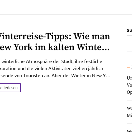
Su
interreise-Tipps: Wie man
ew York im kalten Winter
equem erkundet
 winterliche Atmosphäre der Stadt, ihre festliche
oration und die vielen Aktivitäten ziehen jährlich
sende von Touristen an. Aber der Winter in New York
Un
ngt...
Vo
eiterlesen
Op
Wa
Mö
Wa