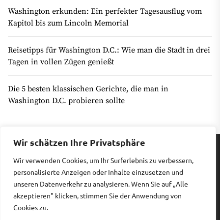
Washington erkunden: Ein perfekter Tagesausflug vom
Kapitol bis zum Lincoln Memorial
Reisetipps für Washington D.C.: Wie man die Stadt in drei
Tagen in vollen Zügen genießt
Die 5 besten klassischen Gerichte, die man in
Washington D.C. probieren sollte
Wir schätzen Ihre Privatsphäre
Wir verwenden Cookies, um Ihr Surferlebnis zu verbessern,
Impressum
|
Datenschutz
personalisierte Anzeigen oder Inhalte einzusetzen und
unseren Datenverkehr zu analysieren. Wenn Sie auf „Alle
akzeptieren" klicken, stimmen Sie der Anwendung von
Copyright © 2026
Billiges Hotel.
All rights reserved.
Cookies zu.
Theme: Revista By
Themeinwp.
Powered by
WordPress.