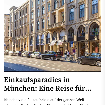
Einkaufsparadies in
München: Eine Reise für
Shopping-Enthusiasten
Ich habe viele Einkaufsziele auf der ganzen Welt