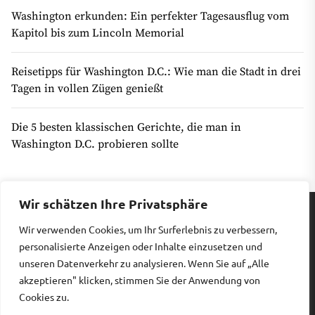
Washington erkunden: Ein perfekter Tagesausflug vom
Kapitol bis zum Lincoln Memorial
Reisetipps für Washington D.C.: Wie man die Stadt in drei
Tagen in vollen Zügen genießt
Die 5 besten klassischen Gerichte, die man in
Washington D.C. probieren sollte
Wir schätzen Ihre Privatsphäre
Wir verwenden Cookies, um Ihr Surferlebnis zu verbessern,
Impressum
|
Datenschutz
personalisierte Anzeigen oder Inhalte einzusetzen und
unseren Datenverkehr zu analysieren. Wenn Sie auf „Alle
akzeptieren" klicken, stimmen Sie der Anwendung von
Copyright © 2026
Billiges Hotel.
All rights reserved.
Cookies zu.
Theme: Revista By
Themeinwp.
Powered by
WordPress.