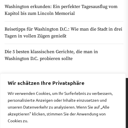
Washington erkunden: Ein perfekter Tagesausflug vom
Kapitol bis zum Lincoln Memorial
Reisetipps für Washington D.C.: Wie man die Stadt in drei
Tagen in vollen Zügen genießt
Die 5 besten klassischen Gerichte, die man in
Washington D.C. probieren sollte
Wir schätzen Ihre Privatsphäre
Wir verwenden Cookies, um Ihr Surferlebnis zu verbessern,
Impressum
|
Datenschutz
personalisierte Anzeigen oder Inhalte einzusetzen und
unseren Datenverkehr zu analysieren. Wenn Sie auf „Alle
akzeptieren" klicken, stimmen Sie der Anwendung von
Copyright © 2026
Billiges Hotel.
All rights reserved.
Cookies zu.
Theme: Revista By
Themeinwp.
Powered by
WordPress.