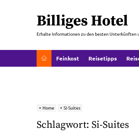
Skip
to
Billiges Hotel
the
content
Erhalte Informationen zu den besten Unterkünften 
Feinkost
Reisetipps
Reis
Home
Si-Suites
Schlagwort:
Si-Suites