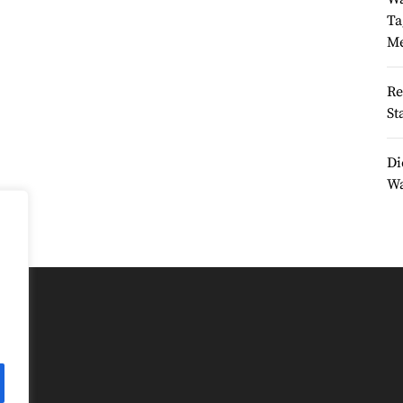
Ta
Me
Re
St
Di
Wa