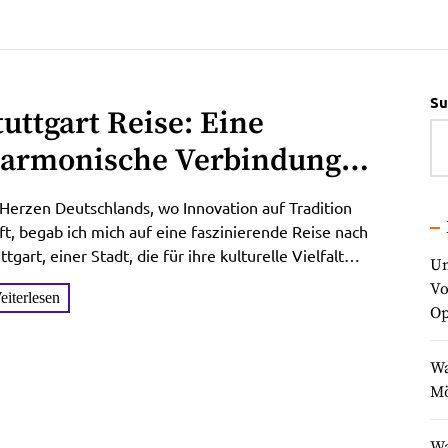
Su
tuttgart Reise: Eine
armonische Verbindung
on Moderner
Herzen Deutschlands, wo Innovation auf Tradition
astfreundschaft und
fft, begab ich mich auf eine faszinierende Reise nach
ttgart, einer Stadt, die für ihre kulturelle Vielfalt
ulturellem Charme
Un
...
Vo
eiterlesen
Op
Wa
Mö
Wa