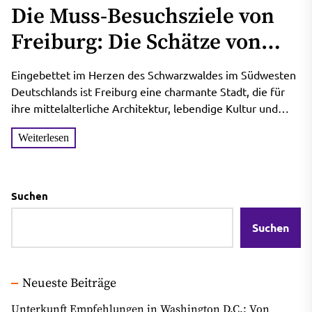
Die Muss-Besuchsziele von
Freiburg: Die Schätze von
Freiburg entdecken
Eingebettet im Herzen des Schwarzwaldes im Südwesten
Deutschlands ist Freiburg eine charmante Stadt, die für
ihre mittelalterliche Architektur, lebendige Kultur und
malerische Umgebung bekannt ist....
Weiterlesen
Suchen
Suchen
Neueste Beiträge
Unterkunft Empfehlungen in Washington D.C.: Von