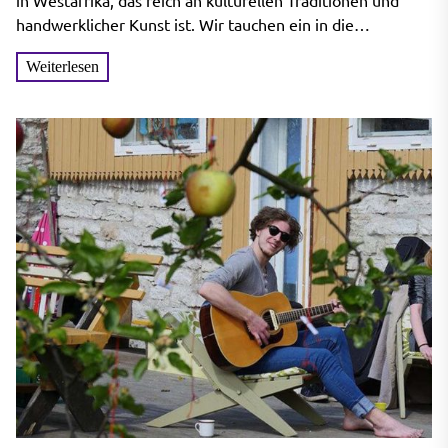
Handwerkskunst erleben
in Westafrika, das reich an kulturellen Traditionen und
handwerklicher Kunst ist. Wir tauchen ein in die
einzigartige lokale Kultur...
Weiterlesen