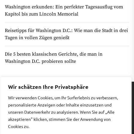
Washington erkunden: Ein perfekter Tagesausflug vom
Kapitol bis zum Lincoln Memorial
Reisetipps für Washington D.C.: Wie man die Stadt in drei
Tagen in vollen Zügen genießt
Die 5 besten klassischen Gerichte, die man in
Washington D.C. probieren sollte
Wir schätzen Ihre Privatsphäre
Wir verwenden Cookies, um Ihr Surferlebnis zu verbessern,
Impressum
|
Datenschutz
personalisierte Anzeigen oder Inhalte einzusetzen und
unseren Datenverkehr zu analysieren. Wenn Sie auf „Alle
akzeptieren" klicken, stimmen Sie der Anwendung von
Copyright © 2026
Billiges Hotel.
All rights reserved.
Cookies zu.
Theme: Revista By
Themeinwp.
Powered by
WordPress.