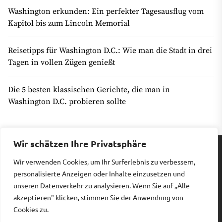
Washington erkunden: Ein perfekter Tagesausflug vom
Kapitol bis zum Lincoln Memorial
Reisetipps für Washington D.C.: Wie man die Stadt in drei
Tagen in vollen Zügen genießt
Die 5 besten klassischen Gerichte, die man in
Washington D.C. probieren sollte
Wir schätzen Ihre Privatsphäre
Wir verwenden Cookies, um Ihr Surferlebnis zu verbessern,
Impressum
|
Datenschutz
personalisierte Anzeigen oder Inhalte einzusetzen und
unseren Datenverkehr zu analysieren. Wenn Sie auf „Alle
akzeptieren" klicken, stimmen Sie der Anwendung von
Copyright © 2026
Billiges Hotel.
All rights reserved.
Cookies zu.
Theme: Revista By
Themeinwp.
Powered by
WordPress.