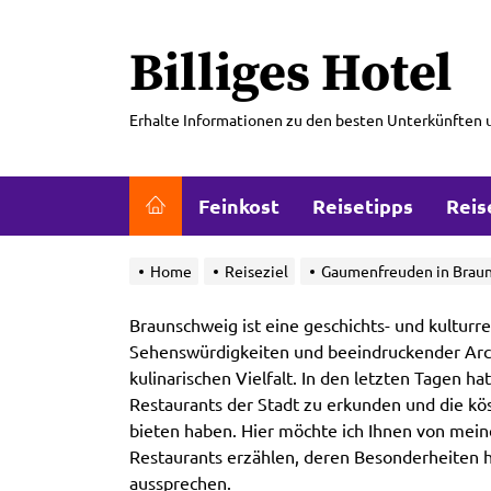
Skip
to
Billiges Hotel
the
content
Erhalte Informationen zu den besten Unterkünften 
Feinkost
Reisetipps
Reis
Home
Reiseziel
Gaumenfreuden in Brauns
Braunschweig ist eine geschichts- und kulturre
Sehenswürdigkeiten und beeindruckender Arch
kulinarischen Vielfalt. In den letzten Tagen ha
Restaurants der Stadt zu erkunden und die köst
bieten haben. Hier möchte ich Ihnen von mein
Restaurants erzählen, deren Besonderheiten
aussprechen.