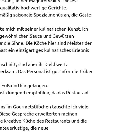
Stadt, in der Magnitorwall 6. Dieses
qualitativ hochwertige Gerichte.
äßig saisonale Spezialmenüs an, die Gäste
 mich mit seiner kulinarischen Kunst. Ich
r ungewöhnlichen Sauce und Gewürzen
r die Sinne. Die Köche hier sind Meister der
st ein einzigartiges kulinarisches Erlebnis
schnitt, sind aber ihr Geld wert.
erksam. Das Personal ist gut informiert über
 Fuß dorthin gelangen.
ist dringend empfohlen, da das Restaurant
.
 im Gourmetstübchen tauschte ich viele
Diese Gespräche erweiterten meinen
ie kreative Küche des Restaurants und die
nteuerlustige, die neue