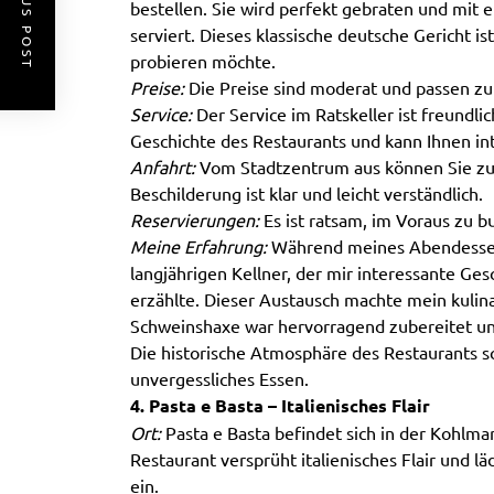
PREVIOUS POST
bestellen. Sie wird perfekt gebraten und mit
serviert. Dieses klassische deutsche Gericht is
probieren möchte.
Preise:
Die Preise sind moderat und passen zu
Service:
Der Service im Ratskeller ist freundlich
Geschichte des Restaurants und kann Ihnen in
Anfahrt:
Vom Stadtzentrum aus können Sie zu 
Beschilderung ist klar und leicht verständlich.
Reservierungen:
Es ist ratsam, im Voraus zu bu
Meine Erfahrung:
Während meines Abendessens 
langjährigen Kellner, der mir interessante Ge
erzählte. Dieser Austausch machte mein kulinar
Schweinshaxe war hervorragend zubereitet u
Die historische Atmosphäre des Restaurants s
unvergessliches Essen.
4. Pasta e Basta – Italienisches Flair
Ort:
Pasta e Basta befindet sich in der Kohlma
Restaurant versprüht italienisches Flair und lä
ein.