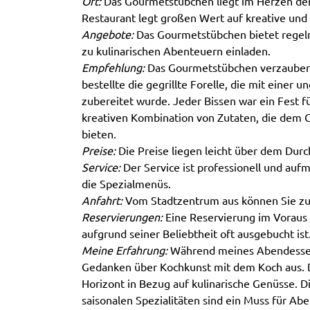
Ort:
Das Gourmetstübchen liegt im Herzen der 
Restaurant legt großen Wert auf kreative und 
Angebote:
Das Gourmetstübchen bietet regelm
zu kulinarischen Abenteuern einladen.
Empfehlung:
Das Gourmetstübchen verzauberte
bestellte die gegrillte Forelle, die mit eine
zubereitet wurde. Jeder Bissen war ein Fest fü
kreativen Kombination von Zutaten, die dem Ga
bieten.
Preise:
Die Preise liegen leicht über dem Durch
Service:
Der Service ist professionell und aufm
die Spezialmenüs.
Anfahrt:
Vom Stadtzentrum aus können Sie zu
Reservierungen:
Eine Reservierung im Voraus 
aufgrund seiner Beliebtheit oft ausgebucht ist
Meine Erfahrung:
Während meines Abendessens
Gedanken über Kochkunst mit dem Koch aus. 
Horizont in Bezug auf kulinarische Genüsse. D
saisonalen Spezialitäten sind ein Muss für Abe