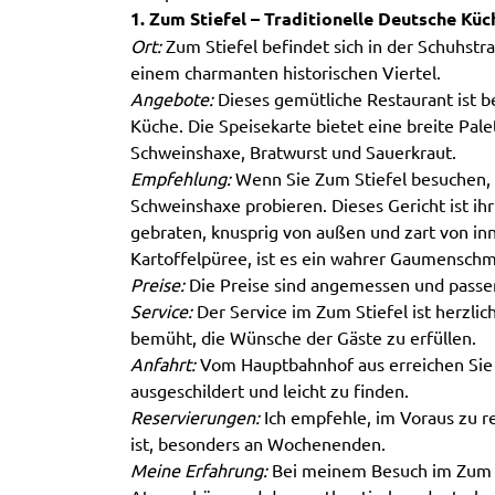
1. Zum Stiefel – Traditionelle Deutsche Küc
Ort:
Zum Stiefel befindet sich in der Schuhstr
einem charmanten historischen Viertel.
Angebote:
Dieses gemütliche Restaurant ist be
Küche. Die Speisekarte bietet eine breite Pale
Schweinshaxe, Bratwurst und Sauerkraut.
Empfehlung:
Wenn Sie Zum Stiefel besuchen, s
Schweinshaxe probieren. Dieses Gericht ist ih
gebraten, knusprig von außen und zart von inn
Kartoffelpüree, ist es ein wahrer Gaumenschm
Preise:
Die Preise sind angemessen und passe
Service:
Der Service im Zum Stiefel ist herzlich
bemüht, die Wünsche der Gäste zu erfüllen.
Anfahrt:
Vom Hauptbahnhof aus erreichen Sie 
ausgeschildert und leicht zu finden.
Reservierungen:
Ich empfehle, im Voraus zu re
ist, besonders an Wochenenden.
Meine Erfahrung:
Bei meinem Besuch im Zum St