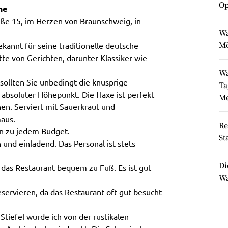
Op
he
aße 15, im Herzen von Braunschweig, in
Wa
kannt für seine traditionelle deutsche
Mö
tte von Gerichten, darunter Klassiker wie
Wa
ollten Sie unbedingt die knusprige
Ta
r absoluter Höhepunkt. Die Haxe ist perfekt
Me
en. Serviert mit Sauerkraut und
aus.
Re
n zu jedem Budget.
St
 und einladend. Das Personal ist stets
Di
das Restaurant bequem zu Fuß. Es ist gut
Wa
servieren, da das Restaurant oft gut besucht
iefel wurde ich von der rustikalen