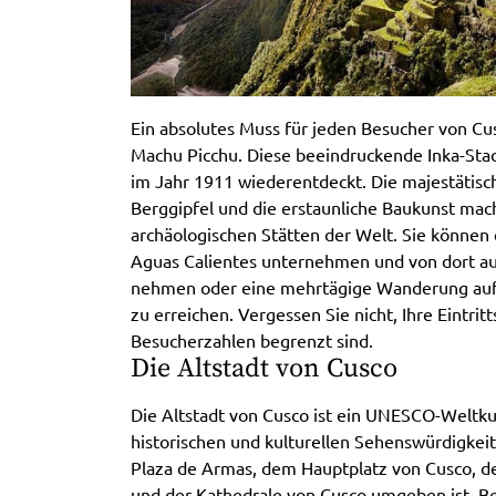
Ein absolutes Muss für jeden Besucher von Cu
Machu Picchu. Diese beeindruckende Inka-Stad
im Jahr 1911 wiederentdeckt. Die majestätis
Berggipfel und die erstaunliche Baukunst mac
archäologischen Stätten der Welt. Sie können
Aguas Calientes unternehmen und von dort a
nehmen oder eine mehrtägige Wanderung auf 
zu erreichen. Vergessen Sie nicht, Ihre Eintri
Besucherzahlen begrenzt sind.
Die Altstadt von Cusco
Die Altstadt von Cusco ist ein UNESCO-Weltkul
historischen und kulturellen Sehenswürdigkeit
Plaza de Armas, dem Hauptplatz von Cusco, 
und der Kathedrale von Cusco umgeben ist. B