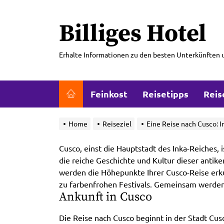
Skip
to
Billiges Hotel
the
content
Erhalte Informationen zu den besten Unterkünften 
Feinkost
Reisetipps
Reis
Home
Reiseziel
Eine Reise nach Cusco: I
Cusco, einst die Hauptstadt des Inka-Reiches, is
die reiche Geschichte und Kultur dieser antike
werden die Höhepunkte Ihrer Cusco-Reise er
zu farbenfrohen Festivals. Gemeinsam werden 
Ankunft in Cusco
Die Reise nach Cusco beginnt in der Stadt Cu