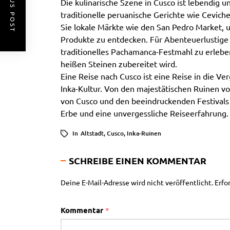
PREVIOUS POST
Die kulinarische Szene in Cusco ist lebendig un
traditionelle peruanische Gerichte wie Cevic
Sie lokale Märkte wie den San Pedro Market, 
Produkte zu entdecken. Für Abenteuerlustige g
traditionelles Pachamanca-Festmahl zu erleben
heißen Steinen zubereitet wird.
Eine Reise nach Cusco ist eine Reise in die Ve
Inka-Kultur. Von den majestätischen Ruinen vo
von Cusco und den beeindruckenden Festivals b
Erbe und eine unvergessliche Reiseerfahrung.
In
Altstadt
,
Cusco
,
Inka-Ruinen
SCHREIBE EINEN KOMMENTAR
Deine E-Mail-Adresse wird nicht veröffentlicht.
Erfo
Kommentar
*