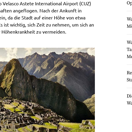
Op
 Velasco Astete International Airport (CUZ)
haften angeflogen. Nach der Ankunft in
in, da die Stadt auf einer Höhe von etwa
Wa
 ist wichtig, sich Zeit zu nehmen, um sich an
Mö
 Höhenkrankheit zu vermeiden.
Wa
Ta
Me
Re
St
Di
Wa