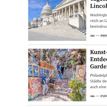
Linco
Washingto
reich an 
beeindruc
Jan
09/0
Kunst-
Entde
Garde
Philadelp
Städte de
auch eine t
Jan
01/0