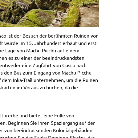
sco ist der Besuch der berühmten Ruinen von
t wurde im 15. Jahrhundert erbaut und erst
che Lage von Machu Picchu auf einem
hen es zu einer der beeindruckendsten
 entweder eine Zugfahrt von Cusco nach
us den Bus zum Eingang von Machu Picchu
dem Inka-Trail unternehmen, um die Ruinen
ttskarten im Voraus zu buchen, da die
turerbe und bietet eine Fülle von
en. Beginnen Sie Ihren Spaziergang auf der
der von beeindruckenden Kolonialgebäuden
esuchen Sie das Santo Domingo-Kloster, das