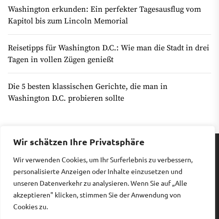
Washington erkunden: Ein perfekter Tagesausflug vom
Kapitol bis zum Lincoln Memorial
Reisetipps für Washington D.C.: Wie man die Stadt in drei
Tagen in vollen Zügen genießt
Die 5 besten klassischen Gerichte, die man in
Washington D.C. probieren sollte
Wir schätzen Ihre Privatsphäre
Wir verwenden Cookies, um Ihr Surferlebnis zu verbessern,
Impressum
|
Datenschutz
personalisierte Anzeigen oder Inhalte einzusetzen und
unseren Datenverkehr zu analysieren. Wenn Sie auf „Alle
akzeptieren" klicken, stimmen Sie der Anwendung von
Copyright © 2026
Billiges Hotel.
All rights reserved.
Cookies zu.
Theme: Revista By
Themeinwp.
Powered by
WordPress.