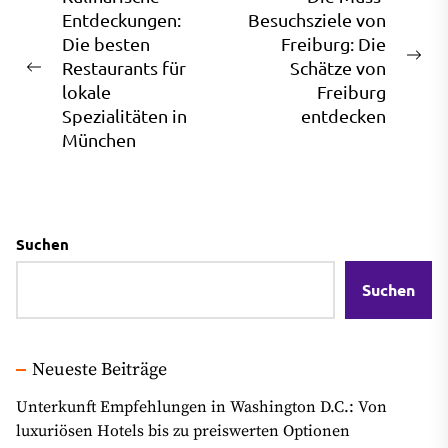
Entdeckungen:
Besuchsziele von
Die besten
Freiburg: Die
Ne
Restaurants für
Schätze von
Previous
pos
lokale
Freiburg
post:
Spezialitäten in
entdecken
München
Suchen
Suchen
Neueste Beiträge
Unterkunft Empfehlungen in Washington D.C.: Von
luxuriösen Hotels bis zu preiswerten Optionen