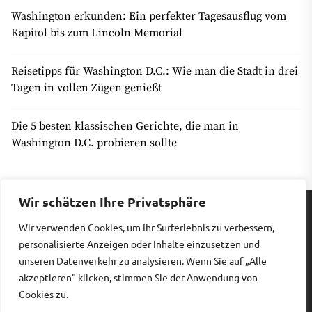
Washington erkunden: Ein perfekter Tagesausflug vom
Kapitol bis zum Lincoln Memorial
Reisetipps für Washington D.C.: Wie man die Stadt in drei
Tagen in vollen Zügen genießt
Die 5 besten klassischen Gerichte, die man in
Washington D.C. probieren sollte
Wir schätzen Ihre Privatsphäre
Wir verwenden Cookies, um Ihr Surferlebnis zu verbessern,
Impressum
|
Datenschutz
personalisierte Anzeigen oder Inhalte einzusetzen und
unseren Datenverkehr zu analysieren. Wenn Sie auf „Alle
akzeptieren" klicken, stimmen Sie der Anwendung von
Copyright © 2026
Billiges Hotel.
All rights reserved.
Cookies zu.
Theme: Revista By
Themeinwp.
Powered by
WordPress.